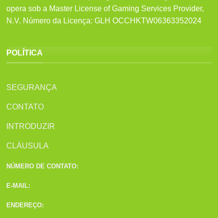
opera sob a Master License of Gaming Services Provider,
N.V. Número da Licença: GLH OCCHKTW06363352024
POLÍTICA
SEGURANÇA
CONTATO
INTRODUZIR
CLÁUSULA
NÚMERO DE CONTATO:
E-MAIL:
ENDEREÇO: