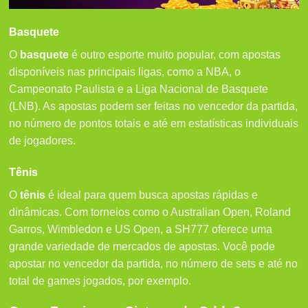
Basquete
O
basquete
é outro esporte muito popular, com apostas
disponíveis nas principais ligas, como a NBA, o
Campeonato Paulista e a Liga Nacional de Basquete
(LNB). As apostas podem ser feitas no vencedor da partida,
no número de pontos totais e até em estatísticas individuais
de jogadores.
Tênis
O
tênis
é ideal para quem busca apostas rápidas e
dinâmicas. Com torneios como o Australian Open, Roland
Garros, Wimbledon e US Open, a SH777 oferece uma
grande variedade de mercados de apostas. Você pode
apostar no vencedor da partida, no número de sets e até no
total de games jogados, por exemplo.