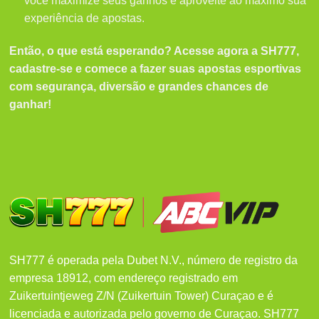
você maximize seus ganhos e aproveite ao máximo sua
experiência de apostas.
Então, o que está esperando? Acesse agora a SH777,
cadastre-se e comece a fazer suas apostas esportivas
com segurança, diversão e grandes chances de
ganhar!
SH777 é operada pela Dubet N.V., número de registro da
empresa 18912, com endereço registrado em
Zuikertuintjeweg Z/N (Zuikertuin Tower) Curaçao e é
licenciada e autorizada pelo governo de Curaçao. SH777