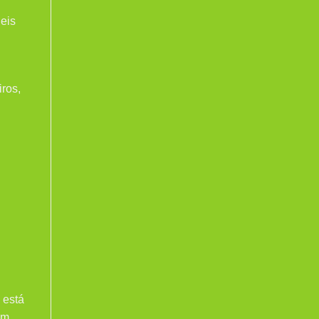
eis
ros,
 está
om