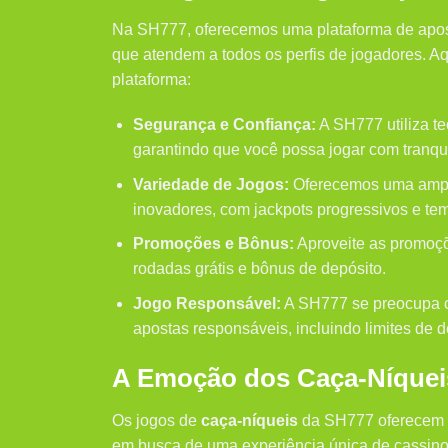
Na SH777, oferecemos uma plataforma de apost
que atendem a todos os perfis de jogadores. A
plataforma:
Segurança e Confiança:
A SH777 utiliza te
garantindo que você possa jogar com tranqu
Variedade de Jogos:
Oferecemos uma ampla
inovadores, com jackpots progressivos e te
Promoções e Bônus:
Aproveite as promoçõ
rodadas grátis e bônus de depósito.
Jogo Responsável:
A SH777 se preocupa c
apostas responsáveis, incluindo limites de 
A Emoção dos Caça-Níquei
Os jogos de
caça-níqueis
da SH777 oferecem d
em busca de uma experiência única de cassino 