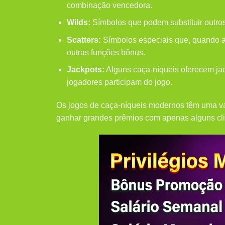
combinação vencedora.
Wilds:
Símbolos que podem substituir outro
Scatters:
Símbolos especiais que, quando a
outras funções bônus.
Jackpots:
Alguns caça-níqueis oferecem ja
jogadores participam do jogo.
Os jogos de caça-níqueis modernos têm uma va
ganhar grandes prêmios com apenas alguns cl