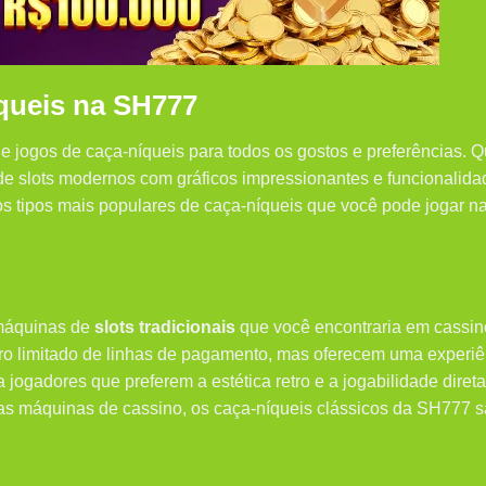
queis na SH777
jogos de caça-níqueis para todos os gostos e preferências. Q
 de slots modernos com gráficos impressionantes e funcionalid
s tipos mais populares de caça-níqueis que você pode jogar n
 máquinas de
slots tradicionais
que você encontraria em cassin
ero limitado de linhas de pagamento, mas oferecem uma experiê
 jogadores que preferem a estética retro e a jogabilidade direta
as máquinas de cassino, os caça-níqueis clássicos da SH777 s