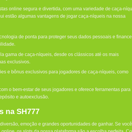
as online segura e divertida, com uma variedade de caça-níqu
qui estão algumas vantagens de jogar caça-níqueis na nossa
cnologia de ponta para proteger seus dados pessoais e financei
ilidade.
 gama de caça-níqueis, desde os clássicos até os mais
mas exclusivos.
es e bônus exclusivos para jogadores de caça-níqueis, como
om o bem-estar de seus jogadores e oferece ferramentas para
depósito e autoexclusão.
s na SH777
iversão, emoção e grandes oportunidades de ganhar. Se você
online, os slots da nossa plataforma são a escolha perfeita. C