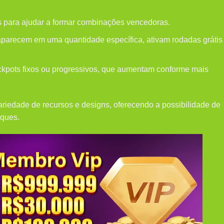
s para ajudar a formar combinações vencedoras.
parecem em uma quantidade específica, ativam rodadas grátis
ckpots fixos ou progressivos, que aumentam conforme mais
riedade de recursos e designs, oferecendo a possibilidade de
iques.