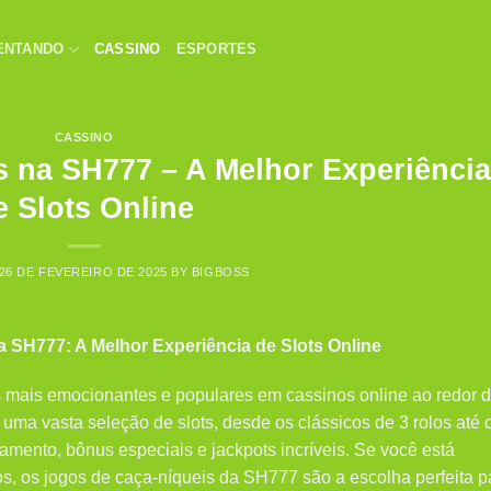
ENTANDO
CASSINO
ESPORTES
CASSINO
 na SH777 – A Melhor Experiência
e Slots Online
26 DE FEVEREIRO DE 2025
BY
BIGBOSS
 SH777: A Melhor Experiência de Slots Online
mais emocionantes e populares em cassinos online ao redor 
ma vasta seleção de slots, desde os clássicos de 3 rolos até 
mento, bônus especiais e jackpots incríveis. Se você está
, os jogos de caça-níqueis da SH777 são a escolha perfeita p