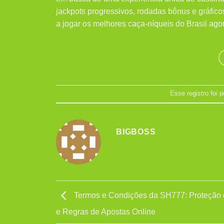
jackpots progressivos, rodadas bônus e gráfic
a jogar os melhores caça-níqueis do Brasil ag
Esse registro foi
BIGBOSS
Termos e Condições da SH777: Proteção
e Regras de Apostas Online